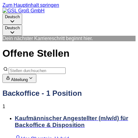
Zum Hauptinhalt springen
Deutsch
Deutsch
Dein nächster Karriereschritt beginnt hier.
Offene Stellen
Abteilung
Backoffice
- 1 Position
1
Kaufmännischer Angestellter (m/w/d) für
Backoffice & Disposition